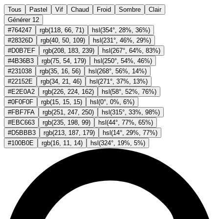
Tous
Pastel
Vif
Chaud
Froid
Sombre
Clair
Générer 12
#764247
rgb(
118, 66, 71
)
hsl(
354°, 28%, 36%
)
#28326D
rgb(
40, 50, 109
)
hsl(
231°, 46%, 29%
)
#D0B7EF
rgb(
208, 183, 239
)
hsl(
267°, 64%, 83%
)
#4B36B3
rgb(
75, 54, 179
)
hsl(
250°, 54%, 46%
)
#231038
rgb(
35, 16, 56
)
hsl(
268°, 56%, 14%
)
#22152E
rgb(
34, 21, 46
)
hsl(
271°, 37%, 13%
)
#E2E0A2
rgb(
226, 224, 162
)
hsl(
58°, 52%, 76%
)
#0F0F0F
rgb(
15, 15, 15
)
hsl(
0°, 0%, 6%
)
#FBF7FA
rgb(
251, 247, 250
)
hsl(
315°, 33%, 98%
)
#EBC663
rgb(
235, 198, 99
)
hsl(
44°, 77%, 65%
)
#D5BBB3
rgb(
213, 187, 179
)
hsl(
14°, 29%, 77%
)
#100B0E
rgb(
16, 11, 14
)
hsl(
324°, 19%, 5%
)