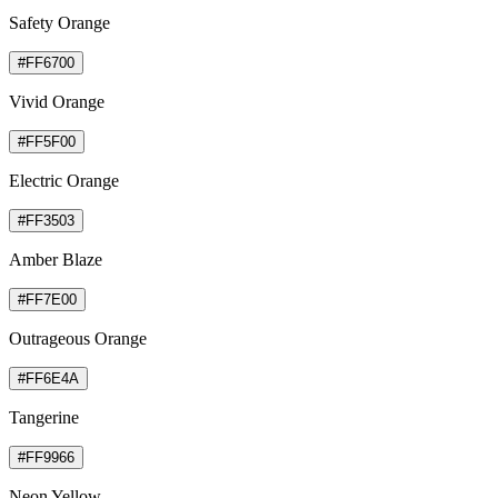
Safety Orange
#FF6700
Vivid Orange
#FF5F00
Electric Orange
#FF3503
Amber Blaze
#FF7E00
Outrageous Orange
#FF6E4A
Tangerine
#FF9966
Neon Yellow