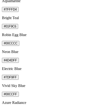
Aquamarine
#7FFFD4
Bright Teal
#01F9C6
Robin Egg Blue
#00CCCC
Neon Blue
#4D4DFF
Electric Blue
#7DF9FF
Vivid Sky Blue
#00CCFF
Azure Radiance