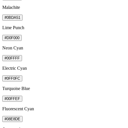
Malachite
#0BDA51
Lime Punch
#D0F000
Neon Cyan
#00FFFF
Electric Cyan
#0FF0FC
Turquoise Blue
#00FFEF
Fluorescent Cyan
#08E8DE