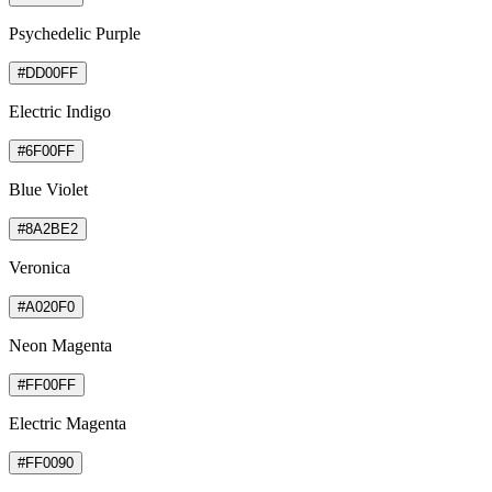
Psychedelic Purple
#DD00FF
Electric Indigo
#6F00FF
Blue Violet
#8A2BE2
Veronica
#A020F0
Neon Magenta
#FF00FF
Electric Magenta
#FF0090