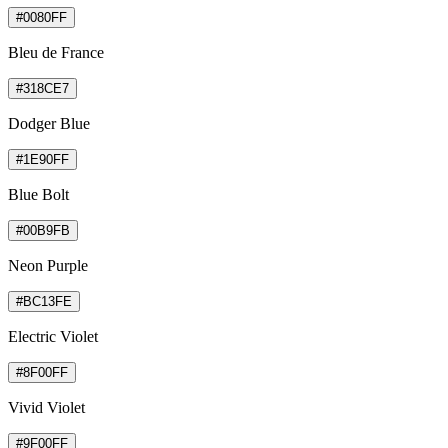
#0080FF
Bleu de France
#318CE7
Dodger Blue
#1E90FF
Blue Bolt
#00B9FB
Neon Purple
#BC13FE
Electric Violet
#8F00FF
Vivid Violet
#9F00FF