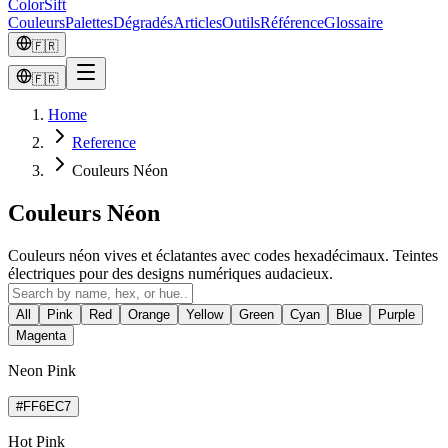
ColorSift
Couleurs
Palettes
Dégradés
Articles
Outils
Référence
Glossaire
🇫🇷
🇫🇷
Home
Reference
Couleurs Néon
Couleurs Néon
Couleurs néon vives et éclatantes avec codes hexadécimaux. Teintes
électriques pour des designs numériques audacieux.
All
Pink
Red
Orange
Yellow
Green
Cyan
Blue
Purple
Magenta
Neon Pink
#FF6EC7
Hot Pink