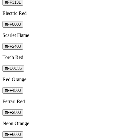
#FF3131
Electric Red
#FF0000
Scarlet Flame
#FF2400
Torch Red
#FD0E35
Red Orange
#FF4500
Ferrari Red
#FF2800
Neon Orange
#FF6600