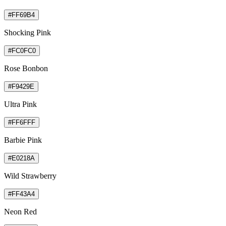
#FF69B4
Shocking Pink
#FC0FC0
Rose Bonbon
#F9429E
Ultra Pink
#FF6FFF
Barbie Pink
#E0218A
Wild Strawberry
#FF43A4
Neon Red