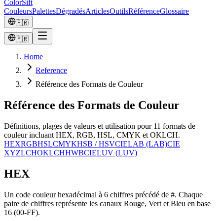
ColorSift
Couleurs
Palettes
Dégradés
Articles
Outils
Référence
Glossaire
🇫🇷
🇫🇷
Home
Reference
Référence des Formats de Couleur
Référence des Formats de Couleur
Définitions, plages de valeurs et utilisation pour 11 formats de
couleur incluant HEX, RGB, HSL, CMYK et OKLCH.
HEX
RGB
HSL
CMYK
HSB / HSV
CIELAB (LAB)
CIE
XYZ
LCH
OKLCH
HWB
CIELUV (LUV)
HEX
Un code couleur hexadécimal à 6 chiffres précédé de #. Chaque
paire de chiffres représente les canaux Rouge, Vert et Bleu en base
16 (00-FF).