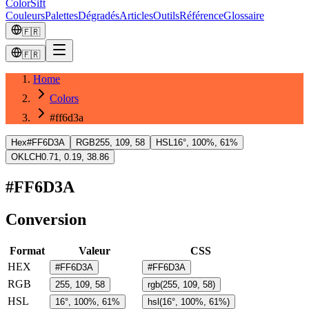
ColorSift
Couleurs
Palettes
Dégradés
Articles
Outils
Référence
Glossaire
🇫🇷
🇫🇷
Home
Colors
#ff6d3a
Hex
#FF6D3A
RGB
255, 109, 58
HSL
16°, 100%, 61%
OKLCH
0.71, 0.19, 38.86
#FF6D3A
Conversion
Format
Valeur
CSS
HEX
#FF6D3A
#FF6D3A
RGB
255, 109, 58
rgb(255, 109, 58)
HSL
16°, 100%, 61%
hsl(16°, 100%, 61%)