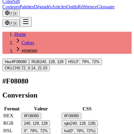
ColorSift
Couleurs
Palettes
Dégradés
Articles
Outils
Référence
Glossaire
🇫🇷
🇫🇷
Home
Colors
#f08080
Hex
#F08080
RGB
240, 128, 128
HSL
0°, 79%, 72%
OKLCH
0.72, 0.14, 21.03
#F08080
Conversion
Format
Valeur
CSS
HEX
#F08080
#F08080
RGB
240, 128, 128
rgb(240, 128, 128)
HSL
0°, 79%, 72%
hsl(0°, 79%, 72%)