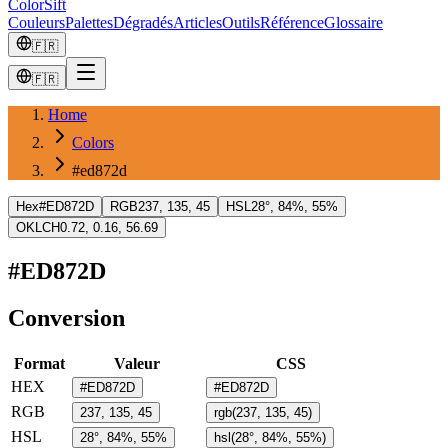
ColorSift
Couleurs
Palettes
Dégradés
Articles
Outils
Référence
Glossaire
🇫🇷
🇫🇷
Home
Colors
#ed872d
Hex
#ED872D
RGB
237, 135, 45
HSL
28°, 84%, 55%
OKLCH
0.72, 0.16, 56.69
#ED872D
Conversion
Format
Valeur
CSS
HEX
#ED872D
#ED872D
RGB
237, 135, 45
rgb(237, 135, 45)
HSL
28°, 84%, 55%
hsl(28°, 84%, 55%)