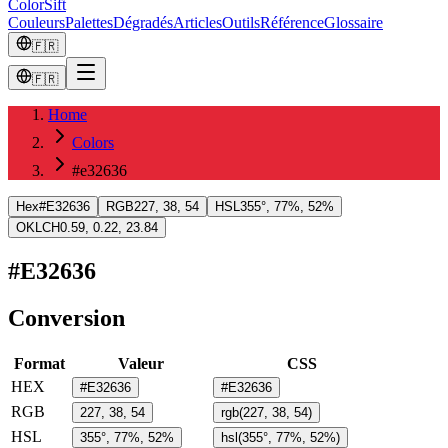
ColorSift
Couleurs
Palettes
Dégradés
Articles
Outils
Référence
Glossaire
🇫🇷
🇫🇷
Home
Colors
#e32636
Hex
#E32636
RGB
227, 38, 54
HSL
355°, 77%, 52%
OKLCH
0.59, 0.22, 23.84
#E32636
Conversion
Format
Valeur
CSS
HEX
#E32636
#E32636
RGB
227, 38, 54
rgb(227, 38, 54)
HSL
355°, 77%, 52%
hsl(355°, 77%, 52%)