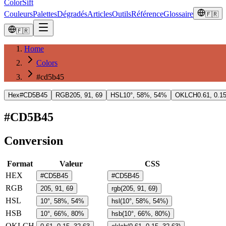
ColorSift
Couleurs
Palettes
Dégradés
Articles
Outils
Référence
Glossaire
🇫🇷
🇫🇷
Home
Colors
#cd5b45
Hex
#CD5B45
RGB
205, 91, 69
HSL
10°, 58%, 54%
OKLCH
0.61, 0.1
#CD5B45
Conversion
Format
Valeur
CSS
HEX
#CD5B45
#CD5B45
RGB
205, 91, 69
rgb(205, 91, 69)
HSL
10°, 58%, 54%
hsl(10°, 58%, 54%)
HSB
10°, 66%, 80%
hsb(10°, 66%, 80%)
OKLCH