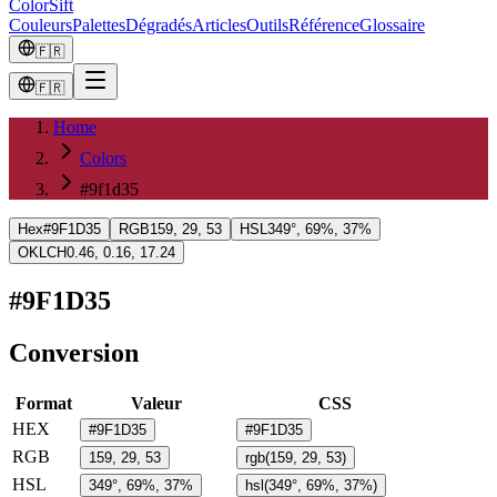
ColorSift
Couleurs
Palettes
Dégradés
Articles
Outils
Référence
Glossaire
🇫🇷
🇫🇷
Home
Colors
#9f1d35
Hex
#9F1D35
RGB
159, 29, 53
HSL
349°, 69%, 37%
OKLCH
0.46, 0.16, 17.24
#9F1D35
Conversion
Format
Valeur
CSS
HEX
#9F1D35
#9F1D35
RGB
159, 29, 53
rgb(159, 29, 53)
HSL
349°, 69%, 37%
hsl(349°, 69%, 37%)