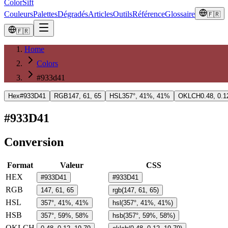
ColorSift
Couleurs
Palettes
Dégradés
Articles
Outils
Référence
Glossaire
🇫🇷
🇫🇷
Home
Colors
#933d41
Hex
#933D41
RGB
147, 61, 65
HSL
357°, 41%, 41%
OKLCH
0.48, 0.1
#933D41
Conversion
Format
Valeur
CSS
HEX
#933D41
#933D41
RGB
147, 61, 65
rgb(147, 61, 65)
HSL
357°, 41%, 41%
hsl(357°, 41%, 41%)
HSB
357°, 59%, 58%
hsb(357°, 59%, 58%)
OKLCH