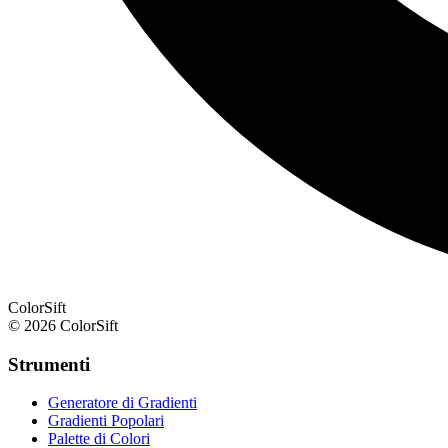
ColorSift
© 2026 ColorSift
Strumenti
Generatore di Gradienti
Gradienti Popolari
Palette di Colori