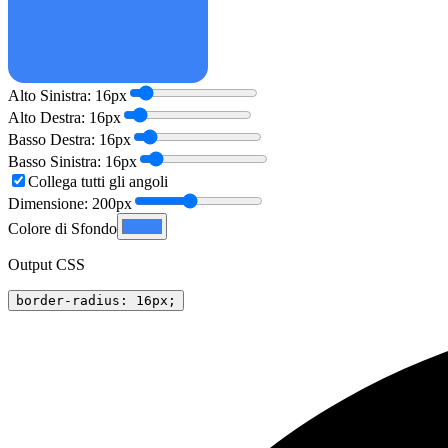
Alto Sinistra
:
16
px
Alto Destra
:
16
px
Basso Destra
:
16
px
Basso Sinistra
:
16
px
Collega tutti gli angoli
Dimensione
:
200
px
Colore di Sfondo
Output CSS
border-radius: 16px;