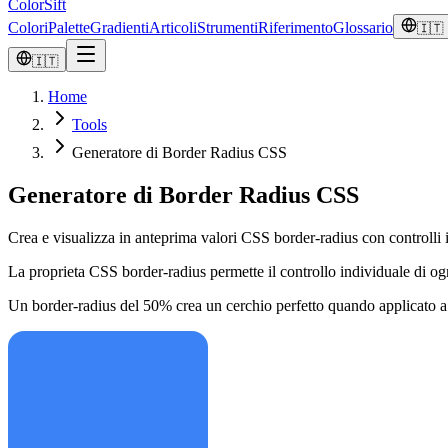
ColorSift
Colori
Palette
Gradienti
Articoli
Strumenti
Riferimento
Glossario
🇮🇹
🇮🇹
Home
Tools
Generatore di Border Radius CSS
Generatore di Border Radius CSS
Crea e visualizza in anteprima valori CSS border-radius con controlli i
La proprieta CSS border-radius permette il controllo individuale di og
Un border-radius del 50% crea un cerchio perfetto quando applicato a u