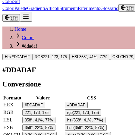
ColorSift
Colori
Palette
Gradienti
Articoli
Strumenti
Riferimento
Glossario
🇮🇹
🇮🇹
Home
Colors
#ddadaf
Hex
#DDADAF
RGB
221, 173, 175
HSL
358°, 41%, 77%
OKLCH
0.79,
#DDADAF
Conversione
Formato
Valore
CSS
HEX
#DDADAF
#DDADAF
RGB
221, 173, 175
rgb(221, 173, 175)
HSL
358°, 41%, 77%
hsl(358°, 41%, 77%)
HSB
358°, 22%, 87%
hsb(358°, 22%, 87%)
OKLCH