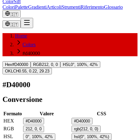
ColorSift
Colori
Palette
Gradienti
Articoli
Strumenti
Riferimento
Glossario
🇮🇹
🇮🇹
Home
Colors
#d40000
Hex
#D40000
RGB
212, 0, 0
HSL
0°, 100%, 42%
OKLCH
0.55, 0.22, 29.23
#D40000
Conversione
Formato
Valore
CSS
HEX
#D40000
#D40000
RGB
212, 0, 0
rgb(212, 0, 0)
HSL
0°, 100%, 42%
hsl(0°, 100%, 42%)