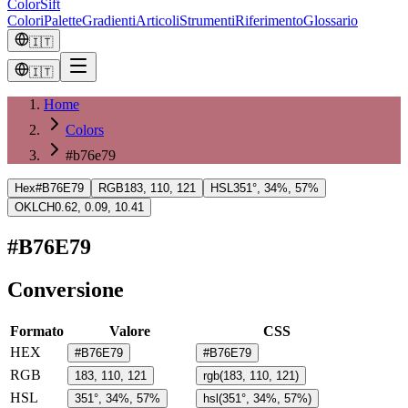
ColorSift
Colori
Palette
Gradienti
Articoli
Strumenti
Riferimento
Glossario
🇮🇹
🇮🇹
Home
Colors
#b76e79
Hex
#B76E79
RGB
183, 110, 121
HSL
351°, 34%, 57%
OKLCH
0.62, 0.09, 10.41
#B76E79
Conversione
Formato
Valore
CSS
HEX
#B76E79
#B76E79
RGB
183, 110, 121
rgb(183, 110, 121)
HSL
351°, 34%, 57%
hsl(351°, 34%, 57%)