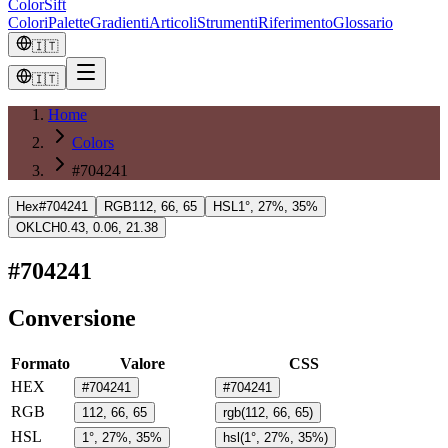
ColorSift
Colori
Palette
Gradienti
Articoli
Strumenti
Riferimento
Glossario
🇮🇹
🇮🇹
Home
Colors
#704241
Hex
#704241
RGB
112, 66, 65
HSL
1°, 27%, 35%
OKLCH
0.43, 0.06, 21.38
#704241
Conversione
Formato
Valore
CSS
HEX
#704241
#704241
RGB
112, 66, 65
rgb(112, 66, 65)
HSL
1°, 27%, 35%
hsl(1°, 27%, 35%)