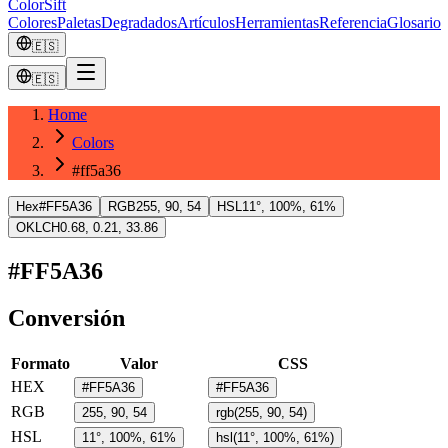
ColorSift
Colores
Paletas
Degradados
Artículos
Herramientas
Referencia
Glosario
🇪🇸
🇪🇸
Home
Colors
#ff5a36
Hex
#FF5A36
RGB
255, 90, 54
HSL
11°, 100%, 61%
OKLCH
0.68, 0.21, 33.86
#FF5A36
Conversión
Formato
Valor
CSS
HEX
#FF5A36
#FF5A36
RGB
255, 90, 54
rgb(255, 90, 54)
HSL
11°, 100%, 61%
hsl(11°, 100%, 61%)