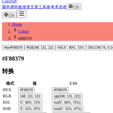
ColorSift
颜色
调色板
渐变
文章
工具
参考
术语表
🇨🇳
🇨🇳
Home
Colors
#f88379
Hex
#F88379
RGB
248, 131, 121
HSL
5°, 90%, 72%
OKLCH
0.74, 0.1
#F88379
转换
格式
值
CSS
HEX
#F88379
#F88379
RGB
248, 131, 121
rgb(248, 131, 121)
HSL
5°, 90%, 72%
hsl(5°, 90%, 72%)
HSB
5°, 51%, 97%
hsb(5°, 51%, 97%)