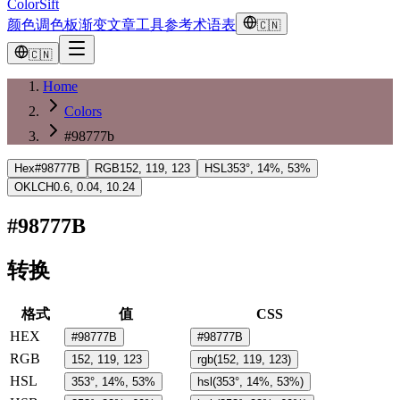
ColorSift
颜色
调色板
渐变
文章
工具
参考
术语表
🇨🇳
🇨🇳
Home
Colors
#98777b
Hex
#98777B
RGB
152, 119, 123
HSL
353°, 14%, 53%
OKLCH
0.6, 0.04, 10.24
#98777B
转换
格式
值
CSS
HEX
#98777B
#98777B
RGB
152, 119, 123
rgb(152, 119, 123)
HSL
353°, 14%, 53%
hsl(353°, 14%, 53%)