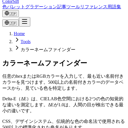
ColorSift
色
パレット
グラデーション
記事
ツール
リファレンス
用語集
🇯🇵
🇯🇵
Home
Tools
カラーネームファインダー
カラーネームファインダー
任意のhexまたはRGBカラーを入力して、最も近い名前付き
カラーを見つけます。500以上の名前付きカラーのデータベ
ースから、見ている色を特定します。
Delta-E（ΔE）は、CIELAB色空間における2つの色の知覚的
な違いを測定します。ΔEが1.0は、人間の目が検出できる最
小の違いです。
CSS、デザインシステム、伝統的な色の命名法で使用される
500以上の標準化された色名があります。