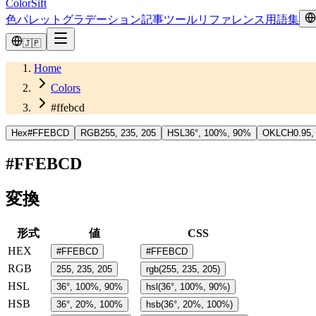
ColorSift
色
パレット
グラデーション
記事
ツール
リファレンス
用語集
🇯🇵
Home
Colors
#ffebcd
Hex
#FFEBCD
RGB
255, 235, 205
HSL
36°, 100%, 90%
OKLCH
0.95,
#FFEBCD
変換
形式
値
CSS
HEX
#FFEBCD
#FFEBCD
RGB
255, 235, 205
rgb(255, 235, 205)
HSL
36°, 100%, 90%
hsl(36°, 100%, 90%)
HSB
36°, 20%, 100%
hsb(36°, 20%, 100%)