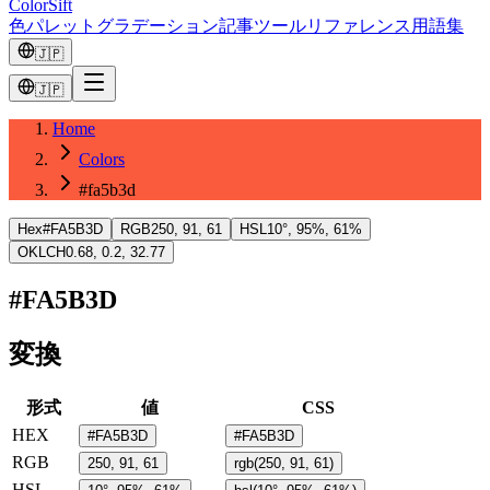
ColorSift
色
パレット
グラデーション
記事
ツール
リファレンス
用語集
🇯🇵
🇯🇵
Home
Colors
#fa5b3d
Hex
#FA5B3D
RGB
250, 91, 61
HSL
10°, 95%, 61%
OKLCH
0.68, 0.2, 32.77
#FA5B3D
変換
形式
値
CSS
HEX
#FA5B3D
#FA5B3D
RGB
250, 91, 61
rgb(250, 91, 61)
HSL