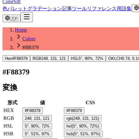
ColorSift
色
パレット
グラデーション
記事
ツール
リファレンス
用語集
🇯🇵
Home
Colors
#f88379
Hex
#F88379
RGB
248, 131, 121
HSL
5°, 90%, 72%
OKLCH
0.74, 0.1
#F88379
変換
形式
値
CSS
HEX
#F88379
#F88379
RGB
248, 131, 121
rgb(248, 131, 121)
HSL
5°, 90%, 72%
hsl(5°, 90%, 72%)
HSB
5°, 51%, 97%
hsb(5°, 51%, 97%)