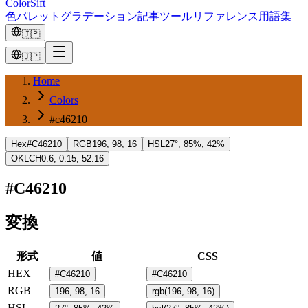
ColorSift
色
パレット
グラデーション
記事
ツール
リファレンス
用語集
🇯🇵
🇯🇵
Home
Colors
#c46210
Hex
#C46210
RGB
196, 98, 16
HSL
27°, 85%, 42%
OKLCH
0.6, 0.15, 52.16
#C46210
変換
形式
値
CSS
HEX
#C46210
#C46210
RGB
196, 98, 16
rgb(196, 98, 16)
HSL